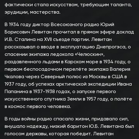
фактически стала искусством, требующим таланта,
эрудиции, мастерства.
В 1934 году диктор Всесоюзного радио Юрий
Борисович Левитан прочитал в прямом эфире доклад
И.В. Сталина на XVII съезде партии. Левитан
рассказывал о вводе в эксплуатацию Днепрогэса, о
спасении экипажа ледокола «Челюскин»,
раздавленного льдами в Карском море в 1934 году, о
первом беспосадочном перелёте экипажа Валерия
Чкалова через Северный полюс из Москвы в США в
1937 году, об успехах арктической экспедиции Ивана
Папанина в 1937-1938 годах, о запуске первого
искусственного спутника Земли в 1957 году, о полёте
в космос первого человека.
В годы войны радио спасало жизни, придавало сил,
внушало надежду, низкий баритон Ю.Б. Левитана был
голосом державы, которая победит. Левитан