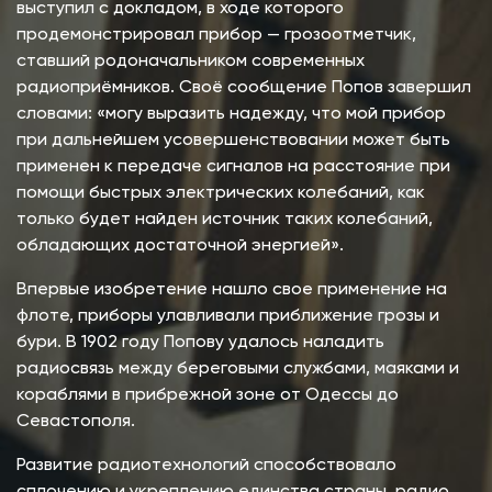
выступил с докладом, в ходе которого
продемонстрировал прибор — грозоотметчик,
ставший родоначальником современных
радиоприёмников. Своё сообщение Попов завершил
словами: «могу выразить надежду, что мой прибор
при дальнейшем усовершенствовании может быть
применен к передаче сигналов на расстояние при
помощи быстрых электрических колебаний, как
только будет найден источник таких колебаний,
обладающих достаточной энергией».
Впервые изобретение нашло свое применение на
флоте, приборы улавливали приближение грозы и
бури. В 1902 году Попову удалось наладить
радиосвязь между береговыми службами, маяками и
кораблями в прибрежной зоне от Одессы до
Севастополя.
Развитие радиотехнологий способствовало
сплочению и укреплению единства страны, радио